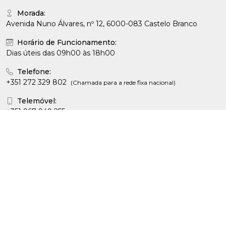
Morada:
Avenida Nuno Álvares, nº 12, 6000-083 Castelo Branco
Horário de Funcionamento:
Dias úteis das 09h00 às 18h00
Telefone:
+351 272 329 802
(Chamada para a rede fixa nacional)
Telemóvel:
+351 967 949 255
(Chamada para a rede móvel nacional)
Email:
geral@acicb.pt
REDES SOCIAIS
Facebook
INFORMAÇÕES LEGAIS