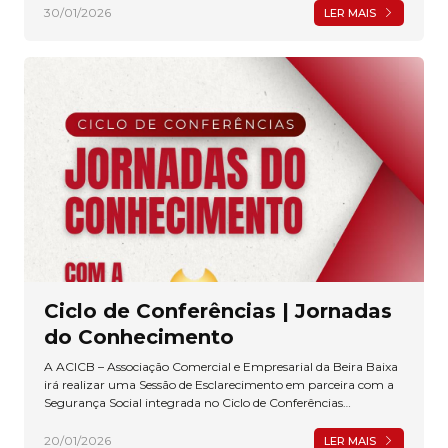
poderão revestir de particular relevância.
30/01/2026
LER MAIS
Ciclo de Conferências | Jornadas
do Conhecimento
A ACICB – Associação Comercial e Empresarial da Beira Baixa
irá realizar uma Sessão de Esclarecimento em parceira com a
Segurança Social integrada no Ciclo de Conferências
denominado Jornadas do Conhecimento.
20/01/2026
LER MAIS