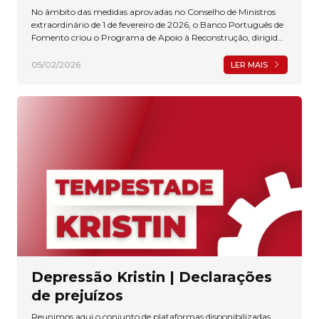
No âmbito das medidas aprovadas no Conselho de Ministros
extraordinário de 1 de fevereiro de 2026, o Banco Português de
Fomento criou o Programa de Apoio à Reconstrução, dirigido
às Empresas e Entidades localizadas nos municípios
abrangidos pela declaração de calamidade.
05/02/2026
LER MAIS
Depressão Kristin | Declarações
de prejuízos
Reunimos aqui o conjunto de plataformas disponibilizadas