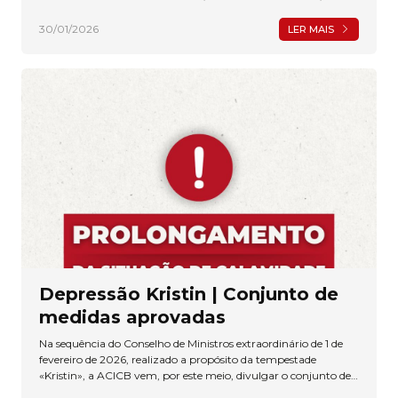
outros constrangimentos, a ACICB vem, por este meio,
manifestar a sua total disponibilidade para apoiar todos os
30/01/2026
LER MAIS
associados que tenham sido afetados.
Depressão Kristin | Conjunto de
medidas aprovadas
Na sequência do Conselho de Ministros extraordinário de 1 de
fevereiro de 2026, realizado a propósito da tempestade
«Kristin», a ACICB vem, por este meio, divulgar o conjunto de
medidas aprovadas, das quais foram selecionadas as que se