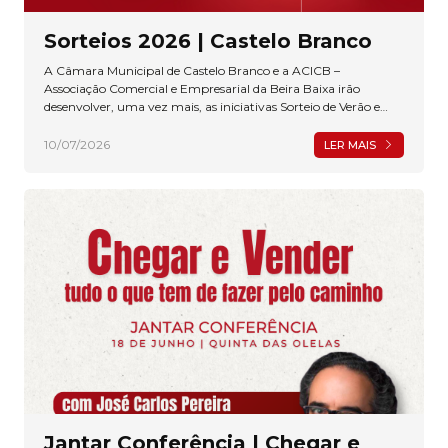
Sorteios 2026 | Castelo Branco
A Câmara Municipal de Castelo Branco e a ACICB –
Associação Comercial e Empresarial da Beira Baixa irão
desenvolver, uma vez mais, as iniciativas Sorteio de Verão e
Sorteio de Natal com vista à dinamização do Comércio de
Proximidade.
10/07/2026
LER MAIS
Jantar Conferência | Chegar e