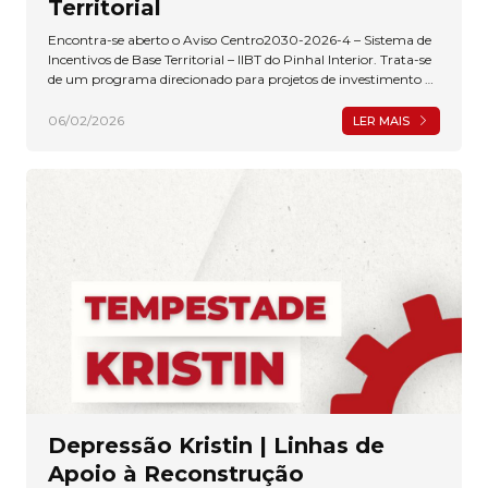
Territorial
Encontra-se aberto o Aviso Centro2030-2026-4 – Sistema de
Incentivos de Base Territorial – IIBT do Pinhal Interior. Trata-se
de um programa direcionado para projetos de investimento de
pequena dimensão na área da indústria, turismo, comércio e
serviços, enquadrados na Intervenção Integrada de Base
06/02/2026
LER MAIS
Territorial do Pinhal Interior, e que contribuam para a
promoção do emprego e para a modernização e resiliência das
economias locais.
Depressão Kristin | Linhas de
Apoio à Reconstrução