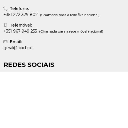
Telefone:
+351 272 329 802
(Chamada para a rede fixa nacional)
Telemóvel:
+351 967 949 255
(Chamada para a rede móvel nacional)
Email:
geral@acicb.pt
REDES SOCIAIS
Facebook
INFORMAÇÕES LEGAIS
Política de Privacidade
Política de Cookies
Livro de Reclamações Eletrónico