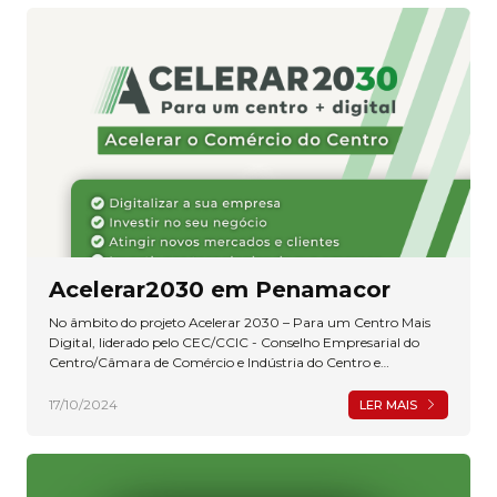
Acelerar2030 em Penamacor
No âmbito do projeto Acelerar 2030 – Para um Centro Mais
Digital, liderado pelo CEC/CCIC - Conselho Empresarial do
Centro/Câmara de Comércio e Indústria do Centro e
promovido pela ACICB – Associação Comercial e Empresarial
da Beira Baixa e pela AEBB – Associação Empresarial da Beira
17/10/2024
LER MAIS
Baixa, tendo como objetivo a promoção da digitalização da
economia regional, incentivando a adoção de novas
tecnologias (p.e. website, redes sociais, sistemas de gestão de
clientes, cibersegurança, entre outros) e capacitando os