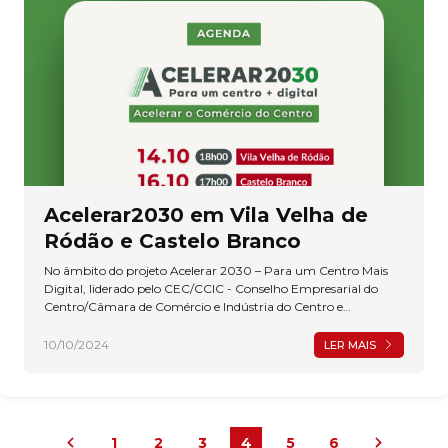
empresários e trabalhadores para enfrentar os desafios do
mercado digital, iremos realizar uma nova sessão de
apresentação na próxima semana.
Acelerar2030 em Vila Velha de
Ródão e Castelo Branco
No âmbito do projeto Acelerar 2030 – Para um Centro Mais
Digital, liderado pelo CEC/CCIC - Conselho Empresarial do
Centro/Câmara de Comércio e Indústria do Centro e
promovido pela ACICB – Associação Comercial e Empresarial
da Beira Baixa e pela AEBB – Associação Empresarial da Beira
10/10/2024
LER MAIS
Baixa, tendo como objetivo a promoção da digitalização da
economia regional, incentivando a adoção de novas
tecnologias (p.e. website, redes sociais, sistemas de gestão de
clientes, cibersegurança, entre outros) e capacitando os
empresários e trabalhadores para enfrentar os desafios do
1
2
3
4
5
6