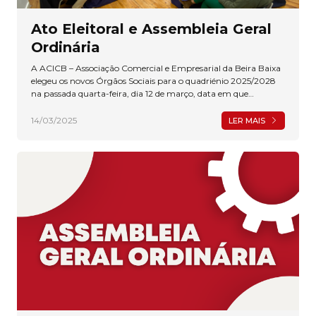
Ato Eleitoral e Assembleia Geral
Ordinária
A ACICB – Associação Comercial e Empresarial da Beira Baixa
elegeu os novos Órgãos Sociais para o quadriénio 2025/2028
na passada quarta-feira, dia 12 de março, data em que
também viu as contas relativas ao ano de 2024 serem
aprovadas por unanimidade em Assembleia Geral Ordinária
14/03/2025
LER MAIS
que decorreu nas instalações da Associação localizadas na
Avenida Nuno Álvares em Castelo Branco.